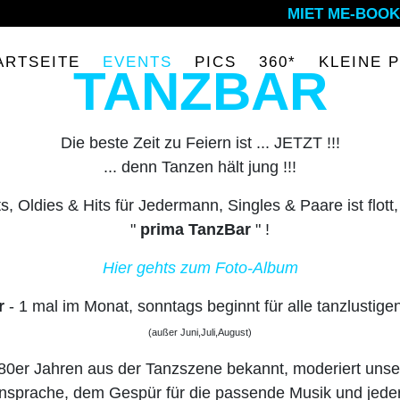
MIET ME-BOOK
LIKE 2 PARTY
FEEL TH
ARTSEITE
EVENTS
PICS
360*
KLEINE 
TANZBAR
WEEKEN
Die beste Zeit zu Feiern ist ... JETZT !!!
... denn Tanzen hält jung !!!
s, Oldies & Hits für Jedermann, Singles & Paare ist flott,
"
prima TanzBar
" !
Hier gehts zum Foto-Album
r
- 1 mal im Monat, sonntags beginnt für alle tanzlustig
(außer Juni,Juli,August)
80er Jahren aus der Tanzszene bekannt, moderiert uns
Ansprache, dem Gespür für die passende Musik und jed