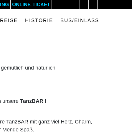
ING
ONLINE-TICKET
E
Next
PREISE
HISTORIE
BUS/EINLASS
D
 gemütlich und natürlich
en unsere
TanzBAR
!
ere TanzBAR mit ganz viel Herz, Charm,
er Menge Spaß.