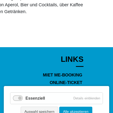
 Aperol, Bier und Cocktails, über Kaffee
ien Getränken.
LINKS
MIET ME-BOOKING
ONLINE-TICKET
Essenziell
Details einblenden
DATENSCHUTZ
Auswahl speichern
Alle akzeptieren