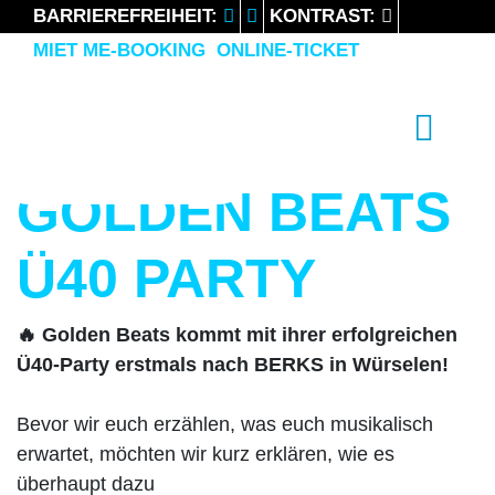
BARRIEREFREIHEIT:
KONTRAST:
MIET ME-BOOKING
ONLINE-TICKET
LIKE 2 PARTY
FEEL THE WEEKEND
Previous
Nex
GOLDEN BEATS
Ü40 PARTY
🔥 Golden Beats kommt mit ihrer erfolgreichen
Ü40-Party erstmals nach BERKS in Würselen!
Bevor wir euch erzählen, was euch musikalisch
erwartet, möchten wir kurz erklären, wie es
überhaupt dazu