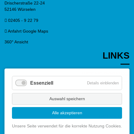
Drischerstraße 22-24
52146 Würselen
02405 - 9 22 79
Anfahrt Google Maps
360° Ansicht
LINKS
MIET ME-BOOKING
Essenziell
ONLINE-TICKET
Details einblenden
Auswahl speichern
Alle akzeptieren
DATENSCHUTZ
IMPRESSUM
Unsere Seite verwendet für die korrekte Nutzung Cookies.