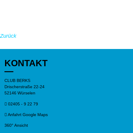
Zurück
KONTAKT
CLUB BERKS
Drischerstraße 22-24
52146 Würselen
02405 - 9 22 79
Anfahrt Google Maps
360° Ansicht