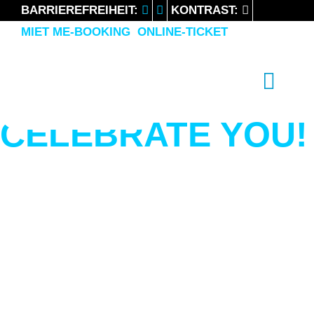
BARRIEREFREIHEIT:
KONTRAST:
MIET ME-BOOKING
ONLINE-TICKET
LIKE 2 PARTY
FEEL THE WEEKEND
Previous
Nex
CELEBRATE YOU!