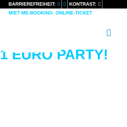
BARRIEREFREIHEIT:
KONTRAST:
MIET ME-BOOKING
ONLINE-TICKET
LIKE 2 PARTY
FEEL THE WEEKEND
Previous
Nex
1 EURO PARTY!