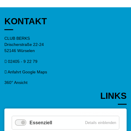
KONTAKT
CLUB BERKS
Drischerstraße 22-24
52146 Würselen
02405 - 9 22 79
Anfahrt Google Maps
360° Ansicht
LINKS
MIET ME-BOOKING
Essenziell
ONLINE-TICKET
Details einblenden